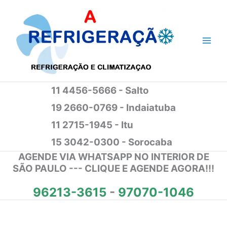
Ir
para
o
conteúdo
11 4456-5666 - Salto
19 2660-0769 - Indaiatuba
11 2715-1945 - Itu
15 3042-0300 - Sorocaba
AGENDE VIA WHATSAPP NO INTERIOR DE
SÃO PAULO --- CLIQUE E AGENDE AGORA!!!
96213-3615
-
97070-1046