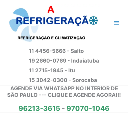
Ir
para
o
conteúdo
11 4456-5666 - Salto
19 2660-0769 - Indaiatuba
11 2715-1945 - Itu
15 3042-0300 - Sorocaba
AGENDE VIA WHATSAPP NO INTERIOR DE
SÃO PAULO --- CLIQUE E AGENDE AGORA!!!
96213-3615
-
97070-1046