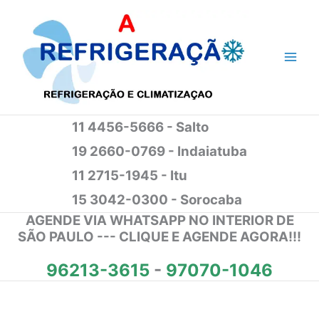
Ir
para
o
conteúdo
11 4456-5666 - Salto
19 2660-0769 - Indaiatuba
11 2715-1945 - Itu
15 3042-0300 - Sorocaba
AGENDE VIA WHATSAPP NO INTERIOR DE
SÃO PAULO --- CLIQUE E AGENDE AGORA!!!
96213-3615
-
97070-1046