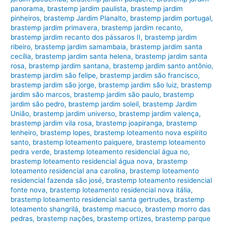
panorama
,
brastemp jardim paulista
,
brastemp jardim
pinheiros
,
brastemp Jardim Planalto
,
brastemp jardim portugal
,
brastemp jardim primavera
,
brastemp jardim recanto
,
brastemp jardim recanto dos pássaros II
,
brastemp jardim
ribeiro
,
brastemp jardim samambaia
,
brastemp jardim santa
cecília
,
brastemp jardim santa helena
,
brastemp jardim santa
rosa
,
brastemp jardim santana
,
brastemp jardim santo antônio
,
brastemp jardim são felipe
,
brastemp jardim são francisco
,
brastemp jardim são jorge
,
brastemp jardim são luiz
,
brastemp
jardim são marcos
,
brastemp jardim são paulo
,
brastemp
jardim são pedro
,
brastemp jardim soleil
,
brastemp Jardim
União
,
brastemp jardim universo
,
brastemp jardim valença
,
brastemp jardim vila rosa
,
brastemp joapiranga
,
brastemp
lenheiro
,
brastemp lopes
,
brastemp loteamento nova espírito
santo
,
brastemp loteamento paiquere
,
brastemp loteamento
pedra verde
,
brastemp loteamento residencial água no
,
brastemp loteamento residencial água nova
,
brastemp
loteamento residencial ana carolina
,
brastemp loteamento
residencial fazenda são josé
,
brastemp loteamento residencial
fonte nova
,
brastemp loteamento residencial nova itália
,
brastemp loteamento residencial santa gertrudes
,
brastemp
loteamento shangrilá
,
brastemp macuco
,
brastemp morro das
pedras
,
brastemp nações
,
brastemp ortizes
,
brastemp parque