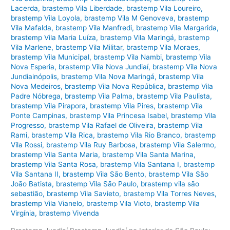
Lacerda
,
brastemp Vila Liberdade
,
brastemp Vila Loureiro
,
brastemp Vila Loyola
,
brastemp Vila M Genoveva
,
brastemp
Vila Mafalda
,
brastemp Vila Manfredi
,
brastemp Vila Margarida
,
brastemp Vila Maria Luíza
,
brastemp Vila Maringá
,
brastemp
Vila Marlene
,
brastemp Vila Militar
,
brastemp Vila Moraes
,
brastemp Vila Municipal
,
brastemp Vila Nambi
,
brastemp Vila
Nova Esperia
,
brastemp Vila Nova Jundiaí
,
brastemp Vila Nova
Jundiainópolis
,
brastemp Vila Nova Maringá
,
brastemp Vila
Nova Medeiros
,
brastemp Vila Nova República
,
brastemp Vila
Padre Nóbrega
,
brastemp Vila Palma
,
brastemp Vila Paulista
,
brastemp Vila Pirapora
,
brastemp Vila Pires
,
brastemp Vila
Ponte Campinas
,
brastemp Vila Princesa Isabel
,
brastemp Vila
Progresso
,
brastemp Vila Rafael de Oliveira
,
brastemp Vila
Rami
,
brastemp Vila Rica
,
brastemp Vila Rio Branco
,
brastemp
Vila Rossi
,
brastemp Vila Ruy Barbosa
,
brastemp Vila Salermo
,
brastemp Vila Santa Maria
,
brastemp Vila Santa Marina
,
brastemp Vila Santa Rosa
,
brastemp Vila Santana I
,
brastemp
Vila Santana II
,
brastemp Vila São Bento
,
brastemp Vila São
João Batista
,
brastemp Vila São Paulo
,
brastemp vila são
sebastião
,
brastemp Vila Savieto
,
brastemp Vila Torres Neves
,
brastemp Vila Vianelo
,
brastemp Vila Vioto
,
brastemp Vila
Virgínia
,
brastemp Vivenda