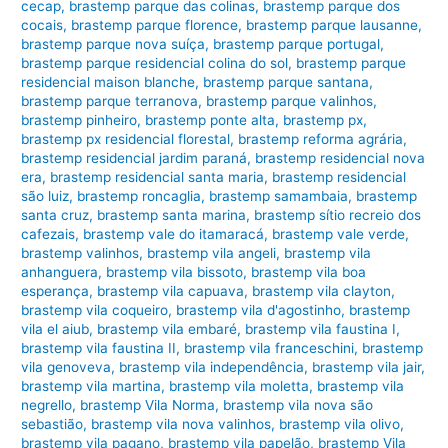
cecap
,
brastemp parque das colinas
,
brastemp parque dos
cocais
,
brastemp parque florence
,
brastemp parque lausanne
,
brastemp parque nova suíça
,
brastemp parque portugal
,
brastemp parque residencial colina do sol
,
brastemp parque
residencial maison blanche
,
brastemp parque santana
,
brastemp parque terranova
,
brastemp parque valinhos
,
brastemp pinheiro
,
brastemp ponte alta
,
brastemp px
,
brastemp px residencial florestal
,
brastemp reforma agrária
,
brastemp residencial jardim paraná
,
brastemp residencial nova
era
,
brastemp residencial santa maria
,
brastemp residencial
são luiz
,
brastemp roncaglia
,
brastemp samambaia
,
brastemp
santa cruz
,
brastemp santa marina
,
brastemp sítio recreio dos
cafezais
,
brastemp vale do itamaracá
,
brastemp vale verde
,
brastemp valinhos
,
brastemp vila angeli
,
brastemp vila
anhanguera
,
brastemp vila bissoto
,
brastemp vila boa
esperança
,
brastemp vila capuava
,
brastemp vila clayton
,
brastemp vila coqueiro
,
brastemp vila d'agostinho
,
brastemp
vila el aiub
,
brastemp vila embaré
,
brastemp vila faustina I
,
brastemp vila faustina II
,
brastemp vila franceschini
,
brastemp
vila genoveva
,
brastemp vila independência
,
brastemp vila jair
,
brastemp vila martina
,
brastemp vila moletta
,
brastemp vila
negrello
,
brastemp Vila Norma
,
brastemp vila nova são
sebastião
,
brastemp vila nova valinhos
,
brastemp vila olivo
,
brastemp vila pagano
,
brastemp vila papelão
,
brastemp Vila