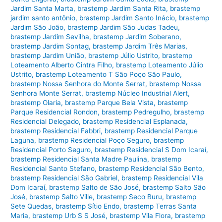
Jardim Santa Marta
,
brastemp Jardim Santa Rita
,
brastemp
jardim santo antônio
,
brastemp Jardim Santo Inácio
,
brastemp
Jardim São João
,
brastemp Jardim São Judas Tadeu
,
brastemp Jardim Sevilha
,
brastemp Jardim Soberano
,
brastemp Jardim Sontag
,
brastemp Jardim Três Marias
,
brastemp Jardim União
,
brastemp Júlio Ustrito
,
brastemp
Loteamento Alberto Cintra Filho
,
brastemp Loteamento Júlio
Ustrito
,
brastemp Loteamento T São Poço São Paulo
,
brastemp Nossa Senhora do Monte Serrat
,
brastemp Nossa
Senhora Monte Serrat
,
brastemp Núcleo Industrial Alert
,
brastemp Olaria
,
brastemp Parque Bela Vista
,
brastemp
Parque Residencial Rondon
,
brastemp Pedregulho
,
brastemp
Residencial Delegado
,
brastemp Residencial Esplanada
,
brastemp Residencial Fabbri
,
brastemp Residencial Parque
Laguna
,
brastemp Residencial Poço Seguro
,
brastemp
Residencial Porto Seguro
,
brastemp Residencial S Dom Icaraí
,
brastemp Residencial Santa Madre Paulina
,
brastemp
Residencial Santo Stefano
,
brastemp Residencial São Bento
,
brastemp Residencial São Gabriel
,
brastemp Residencial Vila
Dom Icaraí
,
brastemp Salto de São José
,
brastemp Salto São
José
,
brastemp Salto Ville
,
brastemp Seco Buru
,
brastemp
Sete Quedas
,
brastemp Sítio Endo
,
brastemp Terras Santa
Maria
,
brastemp Urb S S José
,
brastemp Vila Flora
,
brastemp