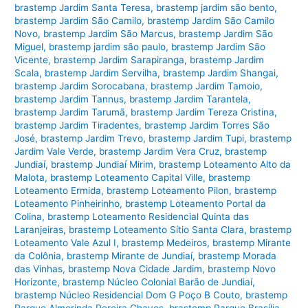
brastemp Jardim Santa Teresa
,
brastemp jardim são bento
,
brastemp Jardim São Camilo
,
brastemp Jardim São Camilo
Novo
,
brastemp Jardim São Marcus
,
brastemp Jardim São
Miguel
,
brastemp jardim são paulo
,
brastemp Jardim São
Vicente
,
brastemp Jardim Sarapiranga
,
brastemp Jardim
Scala
,
brastemp Jardim Servilha
,
brastemp Jardim Shangai
,
brastemp Jardim Sorocabana
,
brastemp Jardim Tamoio
,
brastemp Jardim Tannus
,
brastemp Jardim Tarantela
,
brastemp Jardim Tarumã
,
brastemp Jardim Tereza Cristina
,
brastemp Jardim Tiradentes
,
brastemp Jardim Torres São
José
,
brastemp Jardim Trevo
,
brastemp Jardim Tupi
,
brastemp
Jardim Vale Verde
,
brastemp Jardim Vera Cruz
,
brastemp
Jundiaí
,
brastemp Jundiaí Mirim
,
brastemp Loteamento Alto da
Malota
,
brastemp Loteamento Capital Ville
,
brastemp
Loteamento Ermida
,
brastemp Loteamento Pilon
,
brastemp
Loteamento Pinheirinho
,
brastemp Loteamento Portal da
Colina
,
brastemp Loteamento Residencial Quinta das
Laranjeiras
,
brastemp Loteamento Sítio Santa Clara
,
brastemp
Loteamento Vale Azul I
,
brastemp Medeiros
,
brastemp Mirante
da Colônia
,
brastemp Mirante de Jundiaí
,
brastemp Morada
das Vinhas
,
brastemp Nova Cidade Jardim
,
brastemp Novo
Horizonte
,
brastemp Núcleo Colonial Barão de Jundiaí
,
brastemp Núcleo Residencial Dom G Poço B Couto
,
brastemp
Parque Almerinda Pereira Chaves
,
brastemp Parque Brasília
,