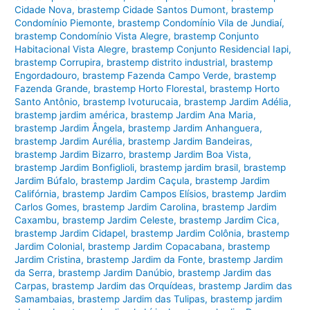
Cidade Nova
,
brastemp Cidade Santos Dumont
,
brastemp
Condomínio Piemonte
,
brastemp Condomínio Vila de Jundiaí
,
brastemp Condomínio Vista Alegre
,
brastemp Conjunto
Habitacional Vista Alegre
,
brastemp Conjunto Residencial Iapi
,
brastemp Corrupira
,
brastemp distrito industrial
,
brastemp
Engordadouro
,
brastemp Fazenda Campo Verde
,
brastemp
Fazenda Grande
,
brastemp Horto Florestal
,
brastemp Horto
Santo Antônio
,
brastemp Ivoturucaia
,
brastemp Jardim Adélia
,
brastemp jardim américa
,
brastemp Jardim Ana Maria
,
brastemp Jardim Ângela
,
brastemp Jardim Anhanguera
,
brastemp Jardim Aurélia
,
brastemp Jardim Bandeiras
,
brastemp Jardim Bizarro
,
brastemp Jardim Boa Vista
,
brastemp Jardim Bonfiglioli
,
brastemp jardim brasil
,
brastemp
Jardim Búfalo
,
brastemp Jardim Caçula
,
brastemp Jardim
Califórnia
,
brastemp Jardim Campos Elísios
,
brastemp Jardim
Carlos Gomes
,
brastemp Jardim Carolina
,
brastemp Jardim
Caxambu
,
brastemp Jardim Celeste
,
brastemp Jardim Cica
,
brastemp Jardim Cidapel
,
brastemp Jardim Colônia
,
brastemp
Jardim Colonial
,
brastemp Jardim Copacabana
,
brastemp
Jardim Cristina
,
brastemp Jardim da Fonte
,
brastemp Jardim
da Serra
,
brastemp Jardim Danúbio
,
brastemp Jardim das
Carpas
,
brastemp Jardim das Orquídeas
,
brastemp Jardim das
Samambaias
,
brastemp Jardim das Tulipas
,
brastemp jardim