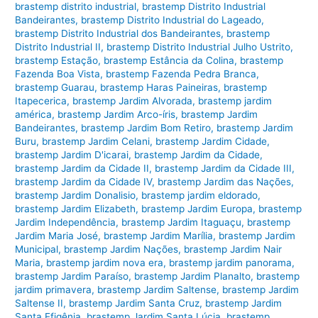
brastemp distrito industrial
,
brastemp Distrito Industrial
Bandeirantes
,
brastemp Distrito Industrial do Lageado
,
brastemp Distrito Industrial dos Bandeirantes
,
brastemp
Distrito Industrial II
,
brastemp Distrito Industrial Julho Ustrito
,
brastemp Estação
,
brastemp Estância da Colina
,
brastemp
Fazenda Boa Vista
,
brastemp Fazenda Pedra Branca
,
brastemp Guarau
,
brastemp Haras Paineiras
,
brastemp
Itapecerica
,
brastemp Jardim Alvorada
,
brastemp jardim
américa
,
brastemp Jardim Arco-íris
,
brastemp Jardim
Bandeirantes
,
brastemp Jardim Bom Retiro
,
brastemp Jardim
Buru
,
brastemp Jardim Celani
,
brastemp Jardim Cidade
,
brastemp Jardim D'icarai
,
brastemp Jardim da Cidade
,
brastemp Jardim da Cidade II
,
brastemp Jardim da Cidade III
,
brastemp Jardim da Cidade IV
,
brastemp Jardim das Nações
,
brastemp Jardim Donalisio
,
brastemp jardim eldorado
,
brastemp Jardim Elizabeth
,
brastemp Jardim Europa
,
brastemp
Jardim Independência
,
brastemp Jardim Itaguaçu
,
brastemp
Jardim Maria José
,
brastemp Jardim Marília
,
brastemp Jardim
Municipal
,
brastemp Jardim Nações
,
brastemp Jardim Nair
Maria
,
brastemp jardim nova era
,
brastemp jardim panorama
,
brastemp Jardim Paraíso
,
brastemp Jardim Planalto
,
brastemp
jardim primavera
,
brastemp Jardim Saltense
,
brastemp Jardim
Saltense II
,
brastemp Jardim Santa Cruz
,
brastemp Jardim
Santa Efigênia
,
brastemp Jardim Santa Lúcia
,
brastemp