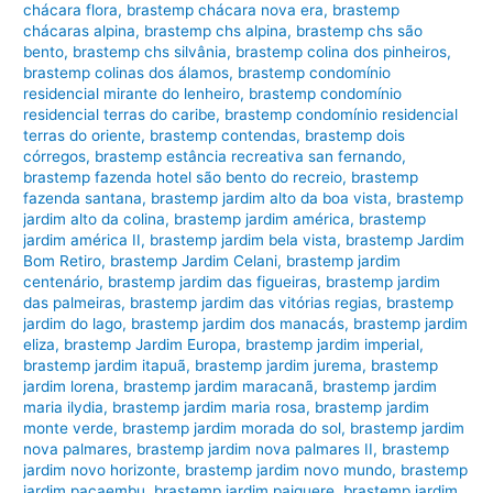
chácara flora
,
brastemp chácara nova era
,
brastemp
chácaras alpina
,
brastemp chs alpina
,
brastemp chs são
bento
,
brastemp chs silvânia
,
brastemp colina dos pinheiros
,
brastemp colinas dos álamos
,
brastemp condomínio
residencial mirante do lenheiro
,
brastemp condomínio
residencial terras do caribe
,
brastemp condomínio residencial
terras do oriente
,
brastemp contendas
,
brastemp dois
córregos
,
brastemp estância recreativa san fernando
,
brastemp fazenda hotel são bento do recreio
,
brastemp
fazenda santana
,
brastemp jardim alto da boa vista
,
brastemp
jardim alto da colina
,
brastemp jardim américa
,
brastemp
jardim américa II
,
brastemp jardim bela vista
,
brastemp Jardim
Bom Retiro
,
brastemp Jardim Celani
,
brastemp jardim
centenário
,
brastemp jardim das figueiras
,
brastemp jardim
das palmeiras
,
brastemp jardim das vitórias regias
,
brastemp
jardim do lago
,
brastemp jardim dos manacás
,
brastemp jardim
eliza
,
brastemp Jardim Europa
,
brastemp jardim imperial
,
brastemp jardim itapuã
,
brastemp jardim jurema
,
brastemp
jardim lorena
,
brastemp jardim maracanã
,
brastemp jardim
maria ilydia
,
brastemp jardim maria rosa
,
brastemp jardim
monte verde
,
brastemp jardim morada do sol
,
brastemp jardim
nova palmares
,
brastemp jardim nova palmares II
,
brastemp
jardim novo horizonte
,
brastemp jardim novo mundo
,
brastemp
jardim pacaembu
,
brastemp jardim paiquere
,
brastemp jardim