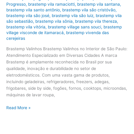
Progresso
,
brastemp vila ramaciotti
,
brastemp vila santana
,
brastemp vila santo antônio
,
brastemp vila são cristóvão
,
brastemp vila são josé
,
brastemp vila são luiz
,
brastemp vila
são sebastião
,
brastemp vila sônia
,
brastemp vila thereza
,
brastemp vila vitória
,
brastemp village sans souci
,
brastemp
village visconde de itamaracá
,
brastemp vivenda das
cerejeiras
Brastemp Valinhos Brastemp Valinhos no Interior de São Paulo:
Atendimento Especializado em Diversas Cidades A marca
Brastemp é amplamente reconhecida no Brasil por sua
qualidade, inovação e durabilidade no setor de
eletrodomésticos. Com uma vasta gama de produtos,
incluindo geladeiras, refrigeradores, freezers, adegas,
frigobares, side by side, fogões, fornos, cooktops, microondas,
máquinas de lavar roupa,
Brastemp
Read More »
Valinhos