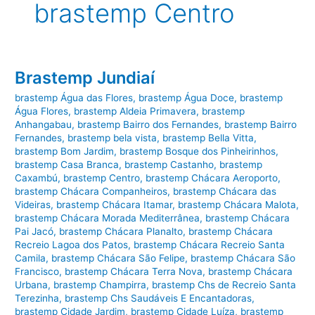
brastemp Centro
Brastemp Jundiaí
brastemp Água das Flores
,
brastemp Água Doce
,
brastemp
Água Flores
,
brastemp Aldeia Primavera
,
brastemp
Anhangabau
,
brastemp Bairro dos Fernandes
,
brastemp Bairro
Fernandes
,
brastemp bela vista
,
brastemp Bella Vitta
,
brastemp Bom Jardim
,
brastemp Bosque dos Pinheirinhos
,
brastemp Casa Branca
,
brastemp Castanho
,
brastemp
Caxambú
,
brastemp Centro
,
brastemp Chácara Aeroporto
,
brastemp Chácara Companheiros
,
brastemp Chácara das
Videiras
,
brastemp Chácara Itamar
,
brastemp Chácara Malota
,
brastemp Chácara Morada Mediterrânea
,
brastemp Chácara
Pai Jacó
,
brastemp Chácara Planalto
,
brastemp Chácara
Recreio Lagoa dos Patos
,
brastemp Chácara Recreio Santa
Camila
,
brastemp Chácara São Felipe
,
brastemp Chácara São
Francisco
,
brastemp Chácara Terra Nova
,
brastemp Chácara
Urbana
,
brastemp Champirra
,
brastemp Chs de Recreio Santa
Terezinha
,
brastemp Chs Saudáveis E Encantadoras
,
brastemp Cidade Jardim
,
brastemp Cidade Luíza
,
brastemp