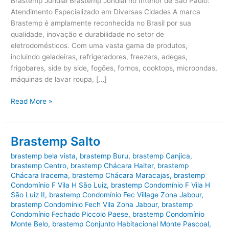
Brastemp Jundiaí Brastemp Jundiaí no Interior de São Paulo:
Atendimento Especializado em Diversas Cidades A marca
Brastemp é amplamente reconhecida no Brasil por sua
qualidade, inovação e durabilidade no setor de
eletrodomésticos. Com uma vasta gama de produtos,
incluindo geladeiras, refrigeradores, freezers, adegas,
frigobares, side by side, fogões, fornos, cooktops, microondas,
máquinas de lavar roupa, […]
Brastemp
Read More »
Jundiaí
Brastemp Salto
brastemp bela vista
,
brastemp Buru
,
brastemp Canjica
,
brastemp Centro
,
brastemp Chácara Halter
,
brastemp
Chácara Iracema
,
brastemp Chácara Maracajas
,
brastemp
Condomínio F Vila H São Luiz
,
brastemp Condomínio F Vila H
São Luiz II
,
brastemp Condomínio Fec Village Zona Jabour
,
brastemp Condomínio Fech Vila Zona Jabour
,
brastemp
Condomínio Fechado Piccolo Paese
,
brastemp Condomínio
Monte Belo
,
brastemp Conjunto Habitacional Monte Pascoal
,