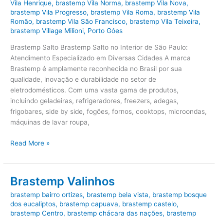
Vila Henrique
,
brastemp Vila Norma
,
brastemp Vila Nova
,
brastemp Vila Progresso
,
brastemp Vila Roma
,
brastemp Vila
Romão
,
brastemp Vila São Francisco
,
brastemp Vila Teixeira
,
brastemp Village Milioni
,
Porto Góes
Brastemp Salto Brastemp Salto no Interior de São Paulo:
Atendimento Especializado em Diversas Cidades A marca
Brastemp é amplamente reconhecida no Brasil por sua
qualidade, inovação e durabilidade no setor de
eletrodomésticos. Com uma vasta gama de produtos,
incluindo geladeiras, refrigeradores, freezers, adegas,
frigobares, side by side, fogões, fornos, cooktops, microondas,
máquinas de lavar roupa,
Brastemp
Read More »
Salto
Brastemp Valinhos
brastemp bairro ortizes
,
brastemp bela vista
,
brastemp bosque
dos eucaliptos
,
brastemp capuava
,
brastemp castelo
,
brastemp Centro
,
brastemp chácara das nações
,
brastemp