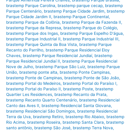
brastemp Parque Carolina
,
brastemp parque cecap
,
brastemp
Parque Centenário
,
brastemp Parque Cidade Jardim
,
brastemp
Parque Cidade Jardim II
,
brastemp Parque Continental
,
brastemp Parque da Colônia
,
brastemp Parque da Fazenda II
,
brastemp Parque da Represa
,
brastemp Parque do Colégio
,
brastemp Parque dos Ingas
,
brastemp Parque Espelho D'água
,
brastemp Parque Industrial II
,
brastemp Parque Industrial III
,
brastemp Parque Quinta da Boa Vista
,
brastemp Parque
Recanto do Parrilho
,
brastemp Parque Residencial Eloy
Chaves
,
brastemp Parque Residencial Jundiaí
,
brastemp
Parque Residencial Jundiaí II
,
brastemp Parque Residencial
Nove de Julho
,
brastemp Parque São Luiz
,
brastemp Parque
União
,
brastemp ponte alta
,
brastemp Ponte Campinas
,
brastemp Ponte de Campinas
,
brastemp Ponte de São João
,
brastemp Portal do Medeiros
,
brastemp Portal do Paraíso I
,
brastemp Portal do Paraíso II
,
brastemp Poste
,
brastemp
Quartier Les Residences
,
brastemp Recanto da Prata
,
brastemp Recanto Quarto Centenário
,
brastemp Residencial
Canto das Aves II
,
brastemp Residencial Santa Giovana
,
brastemp Residencial São Domingos
,
brastemp Residencial
Terra da Uva
,
brastemp Retiro
,
brastemp Rio Abaixo
,
brastemp
Rio Acima
,
brastemp Roseira
,
brastemp Santa Clara
,
brastemp
santo antônio
,
brastemp São José
,
brastemp Terra Nova
,