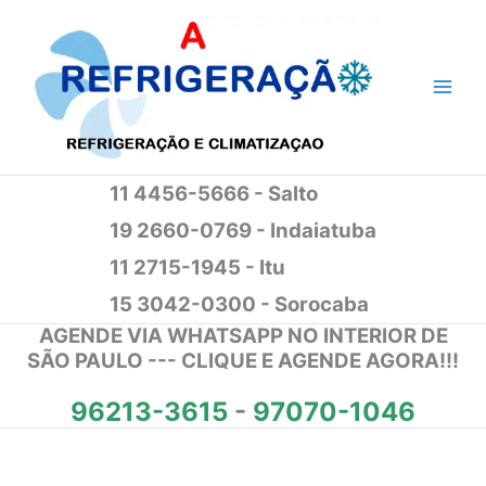
Ir
para
o
conteúdo
11 4456-5666 - Salto
19 2660-0769 - Indaiatuba
11 2715-1945 - Itu
15 3042-0300 - Sorocaba
AGENDE VIA WHATSAPP NO INTERIOR DE
SÃO PAULO --- CLIQUE E AGENDE AGORA!!!
96213-3615
-
97070-1046