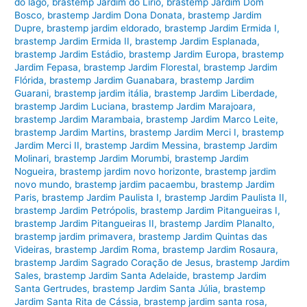
do lago
,
brastemp Jardim do Lírio
,
brastemp Jardim Dom
Bosco
,
brastemp Jardim Dona Donata
,
brastemp Jardim
Dupre
,
brastemp jardim eldorado
,
brastemp Jardim Ermida I
,
brastemp Jardim Ermida II
,
brastemp Jardim Esplanada
,
brastemp Jardim Estádio
,
brastemp Jardim Europa
,
brastemp
Jardim Fepasa
,
brastemp Jardim Florestal
,
brastemp Jardim
Flórida
,
brastemp Jardim Guanabara
,
brastemp Jardim
Guarani
,
brastemp jardim itália
,
brastemp Jardim Liberdade
,
brastemp Jardim Luciana
,
brastemp Jardim Marajoara
,
brastemp Jardim Marambaia
,
brastemp Jardim Marco Leite
,
brastemp Jardim Martins
,
brastemp Jardim Merci I
,
brastemp
Jardim Merci II
,
brastemp Jardim Messina
,
brastemp Jardim
Molinari
,
brastemp Jardim Morumbi
,
brastemp Jardim
Nogueira
,
brastemp jardim novo horizonte
,
brastemp jardim
novo mundo
,
brastemp jardim pacaembu
,
brastemp Jardim
Paris
,
brastemp Jardim Paulista I
,
brastemp Jardim Paulista II
,
brastemp Jardim Petrópolis
,
brastemp Jardim Pitangueiras I
,
brastemp Jardim Pitangueiras II
,
brastemp Jardim Planalto
,
brastemp jardim primavera
,
brastemp Jardim Quintas das
Videiras
,
brastemp Jardim Roma
,
brastemp Jardim Rosaura
,
brastemp Jardim Sagrado Coração de Jesus
,
brastemp Jardim
Sales
,
brastemp Jardim Santa Adelaide
,
brastemp Jardim
Santa Gertrudes
,
brastemp Jardim Santa Júlia
,
brastemp
Jardim Santa Rita de Cássia
,
brastemp jardim santa rosa
,