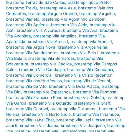
brastemp Terras de São Carlos
,
brastemp Tijuco Preto
,
brastemp Traviu
,
brastemp Vale Azul
,
brastemp Vale dos
Cebrantes
,
brastemp Vargem Grande
,
brastemp Varginha
,
brastemp Vianelo
,
brastemp Vila Agostinho Zambom
,
brastemp Vila Agrícola
,
brastemp Vila Aielo
,
brastemp Vila
Alati
,
brastemp Vila Alvorada
,
brastemp Vila Ana
,
brastemp
Vila Anchieta
,
brastemp Vila Angélica
,
brastemp Vila
Aparecida
,
brastemp Vila Arens I
,
brastemp Vila Arens II
,
brastemp Vila Argos Nova
,
brastemp Vila Argos Velha
,
brastemp Vila Bandeirantes
,
brastemp Vila Bela I
,
brastemp
Vila Bela II
,
brastemp Vila Bernardes
,
brastemp Vila
Boaventura
,
brastemp Vila Cacilda
,
brastemp Vila Campos
Sales
,
brastemp Vila Caodaglio
,
brastemp Vila Cidadania
,
brastemp Vila Comercial
,
brastemp Vila Cristo Redentor
,
brastemp Vila das Hortências
,
brastemp Vila de Vecchi
,
brastemp Vila de Vito
,
brastemp Vila Della Piazza
,
brastemp
Vila Didi
,
brastemp Vila Esperança
,
brastemp Vila Formosa
,
brastemp Vila Francisco Eber
,
brastemp Vila Galvão
,
brastemp
Vila Garcia
,
brastemp Vila Gotardo
,
brastemp Vila Graff
,
brastemp Vila Guarani
,
brastemp Vila Guilherme
,
brastemp Vila
Helena
,
brastemp Vila Hortolândia
,
brastemp Vila Inhamupe
,
brastemp Vila Isabel Eber
,
brastemp Vila Japi I
,
brastemp Vila
Japi II
,
brastemp Vila Joana
,
brastemp Vila Joaquina
,
brastemp
Vila Josefina
,
brastemp Vila Jundiainópolis
,
brastemp Vila