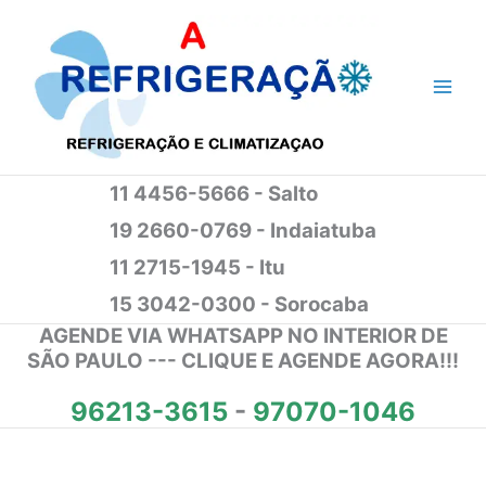
Ir
para
o
conteúdo
11 4456-5666 - Salto
19 2660-0769 - Indaiatuba
11 2715-1945 - Itu
15 3042-0300 - Sorocaba
AGENDE VIA WHATSAPP NO INTERIOR DE
SÃO PAULO --- CLIQUE E AGENDE AGORA!!!
96213-3615
-
97070-1046