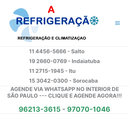
Ir
para
o
conteúdo
11 4456-5666 - Salto
19 2660-0769 - Indaiatuba
11 2715-1945 - Itu
15 3042-0300 - Sorocaba
AGENDE VIA WHATSAPP NO INTERIOR DE
SÃO PAULO --- CLIQUE E AGENDE AGORA!!!
96213-3615
-
97070-1046