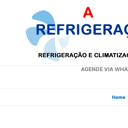
Ir
para
o
conteúdo
AGENDE VIA WHAT
Home