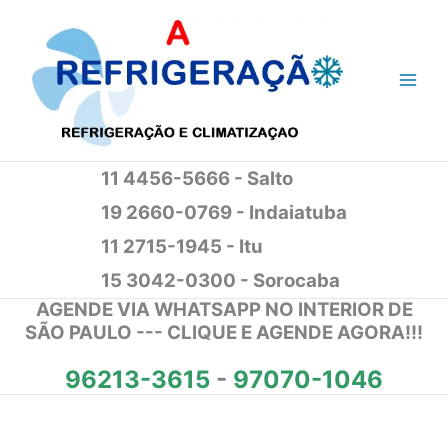
Ir
para
o
conteúdo
11 4456-5666 - Salto
19 2660-0769 - Indaiatuba
11 2715-1945 - Itu
15 3042-0300 - Sorocaba
AGENDE VIA WHATSAPP NO INTERIOR DE
SÃO PAULO --- CLIQUE E AGENDE AGORA!!!
96213-3615
-
97070-1046