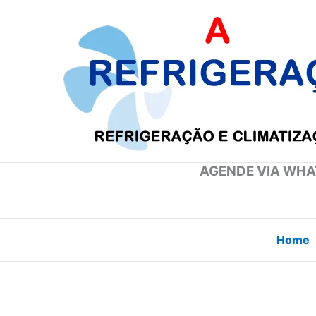
Ir
para
o
conteúdo
AGENDE VIA WHAT
Home