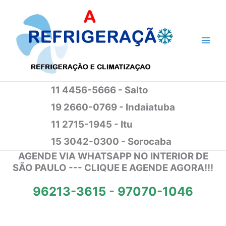
Ir
para
o
conteúdo
11 4456-5666 - Salto
19 2660-0769 - Indaiatuba
11 2715-1945 - Itu
15 3042-0300 - Sorocaba
AGENDE VIA WHATSAPP NO INTERIOR DE
SÃO PAULO --- CLIQUE E AGENDE AGORA!!!
96213-3615
-
97070-1046