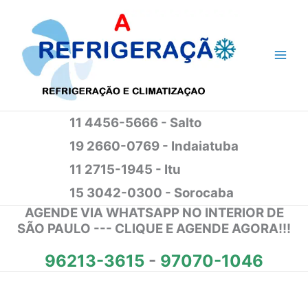
Ir
para
o
conteúdo
11 4456-5666 - Salto
19 2660-0769 - Indaiatuba
11 2715-1945 - Itu
15 3042-0300 - Sorocaba
AGENDE VIA WHATSAPP NO INTERIOR DE
SÃO PAULO --- CLIQUE E AGENDE AGORA!!!
96213-3615
-
97070-1046