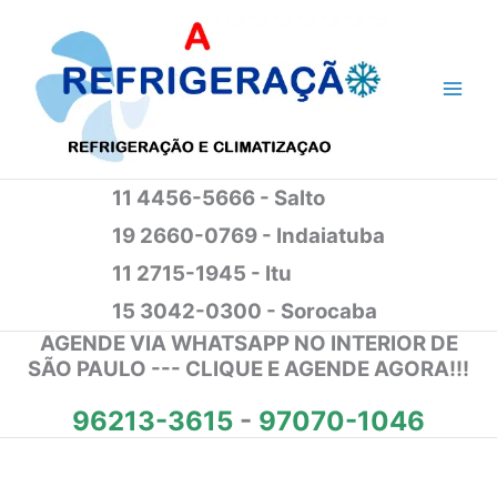
Ir
para
o
conteúdo
11 4456-5666 - Salto
19 2660-0769 - Indaiatuba
11 2715-1945 - Itu
15 3042-0300 - Sorocaba
AGENDE VIA WHATSAPP NO INTERIOR DE
SÃO PAULO --- CLIQUE E AGENDE AGORA!!!
96213-3615
-
97070-1046