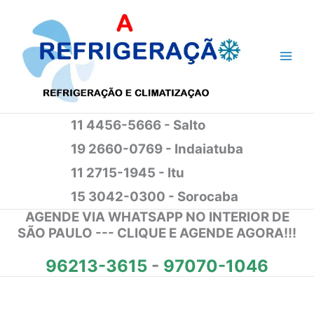
Ir
para
o
conteúdo
11 4456-5666 - Salto
19 2660-0769 - Indaiatuba
11 2715-1945 - Itu
15 3042-0300 - Sorocaba
AGENDE VIA WHATSAPP NO INTERIOR DE
SÃO PAULO --- CLIQUE E AGENDE AGORA!!!
96213-3615
-
97070-1046