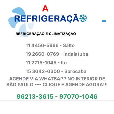
Ir
para
o
conteúdo
11 4456-5666 - Salto
19 2660-0769 - Indaiatuba
11 2715-1945 - Itu
15 3042-0300 - Sorocaba
AGENDE VIA WHATSAPP NO INTERIOR DE
SÃO PAULO --- CLIQUE E AGENDE AGORA!!!
96213-3615
-
97070-1046