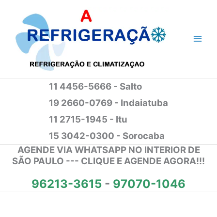
Ir
para
o
conteúdo
11 4456-5666 - Salto
19 2660-0769 - Indaiatuba
11 2715-1945 - Itu
15 3042-0300 - Sorocaba
AGENDE VIA WHATSAPP NO INTERIOR DE
SÃO PAULO --- CLIQUE E AGENDE AGORA!!!
96213-3615
-
97070-1046