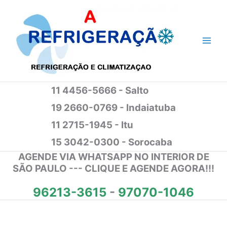
Ir
para
o
conteúdo
11 4456-5666 - Salto
19 2660-0769 - Indaiatuba
11 2715-1945 - Itu
15 3042-0300 - Sorocaba
AGENDE VIA WHATSAPP NO INTERIOR DE
SÃO PAULO --- CLIQUE E AGENDE AGORA!!!
96213-3615
-
97070-1046