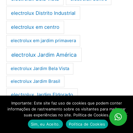
electrolux Distrito Industrial
electrolux em centro
electrolux em jardim primavera
electrolux Jardim América
electrolux Jardim Bela Vista
electrolux Jardim Brasil
electrolux Jardim Eldorado
Importante: Este site faz uso de cookies que podem conter
electrolux Jardim Europa
informações de rastreamento sobre os visitantes para melhorar
suas experiências no site. Política de Cookies.
electrolux Jardim Panorama
Sim, eu Aceito.
Política de Cookies