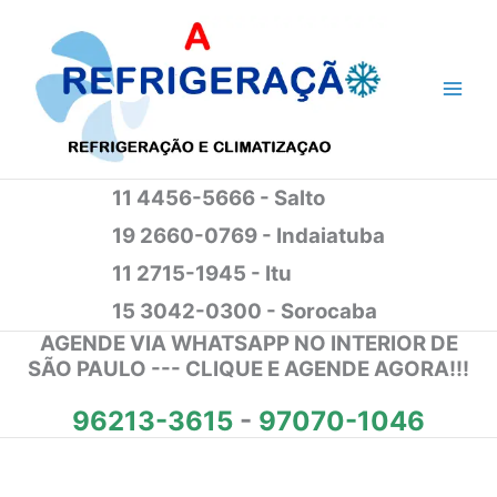
Ir
para
o
conteúdo
11 4456-5666 - Salto
19 2660-0769 - Indaiatuba
11 2715-1945 - Itu
15 3042-0300 - Sorocaba
AGENDE VIA WHATSAPP NO INTERIOR DE
SÃO PAULO --- CLIQUE E AGENDE AGORA!!!
96213-3615
-
97070-1046