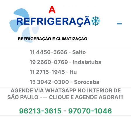
Ir
para
o
conteúdo
11 4456-5666 - Salto
19 2660-0769 - Indaiatuba
11 2715-1945 - Itu
15 3042-0300 - Sorocaba
AGENDE VIA WHATSAPP NO INTERIOR DE
SÃO PAULO --- CLIQUE E AGENDE AGORA!!!
96213-3615
-
97070-1046