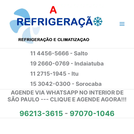
Ir
para
o
conteúdo
11 4456-5666 - Salto
19 2660-0769 - Indaiatuba
11 2715-1945 - Itu
15 3042-0300 - Sorocaba
AGENDE VIA WHATSAPP NO INTERIOR DE
SÃO PAULO --- CLIQUE E AGENDE AGORA!!!
96213-3615
-
97070-1046