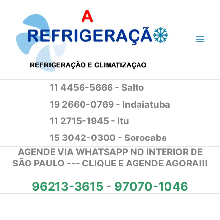
Ir
para
o
conteúdo
11 4456-5666 - Salto
19 2660-0769 - Indaiatuba
11 2715-1945 - Itu
15 3042-0300 - Sorocaba
AGENDE VIA WHATSAPP NO INTERIOR DE
SÃO PAULO --- CLIQUE E AGENDE AGORA!!!
96213-3615
-
97070-1046