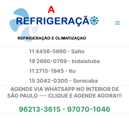
Ir
para
o
conteúdo
11 4456-5666 - Salto
19 2660-0769 - Indaiatuba
11 2715-1945 - Itu
15 3042-0300 - Sorocaba
AGENDE VIA WHATSAPP NO INTERIOR DE
SÃO PAULO --- CLIQUE E AGENDE AGORA!!!
96213-3615
-
97070-1046