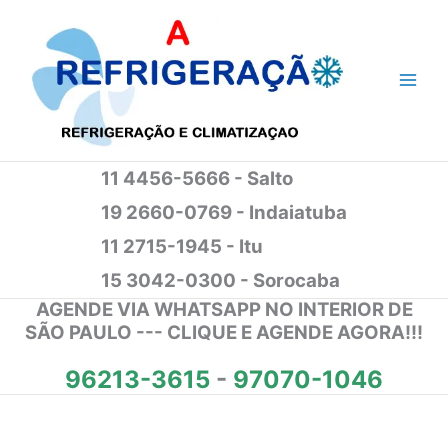
Ir
para
o
conteúdo
11 4456-5666 - Salto
19 2660-0769 - Indaiatuba
11 2715-1945 - Itu
15 3042-0300 - Sorocaba
AGENDE VIA WHATSAPP NO INTERIOR DE
SÃO PAULO --- CLIQUE E AGENDE AGORA!!!
96213-3615
-
97070-1046