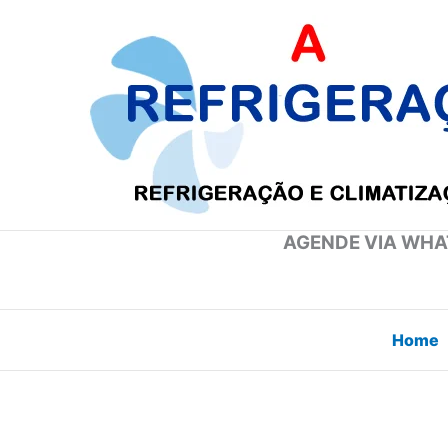
Ir
para
o
conteúdo
AGENDE VIA WHAT
Home