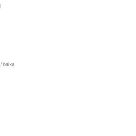
l
/ baixa