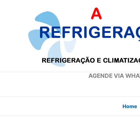
Ir
para
o
conteúdo
AGENDE VIA WHAT
Home