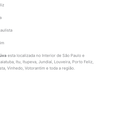
liz
a
aulista
tim
eúva
esta localizada no Interior de São Paulo e
atuba, Itu, Itupeva, Jundiaí, Louveira, Porto Feliz,
sta, Vinhedo, Votorantim e toda a região.