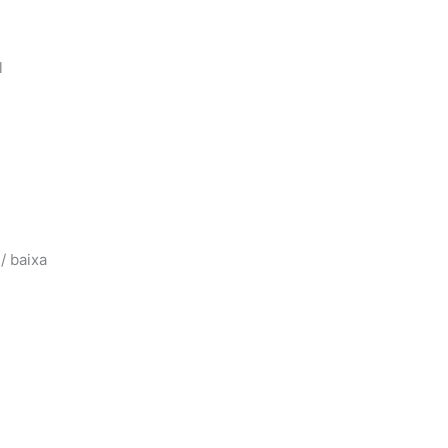
l
/ baixa