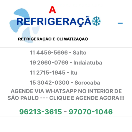
Ir
para
o
conteúdo
11 4456-5666 - Salto
19 2660-0769 - Indaiatuba
11 2715-1945 - Itu
15 3042-0300 - Sorocaba
AGENDE VIA WHATSAPP NO INTERIOR DE
SÃO PAULO --- CLIQUE E AGENDE AGORA!!!
96213-3615
-
97070-1046