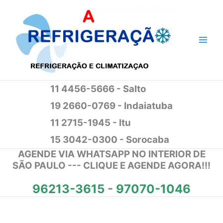
Ir
para
o
conteúdo
11 4456-5666 - Salto
19 2660-0769 - Indaiatuba
11 2715-1945 - Itu
15 3042-0300 - Sorocaba
AGENDE VIA WHATSAPP NO INTERIOR DE
SÃO PAULO --- CLIQUE E AGENDE AGORA!!!
96213-3615
-
97070-1046