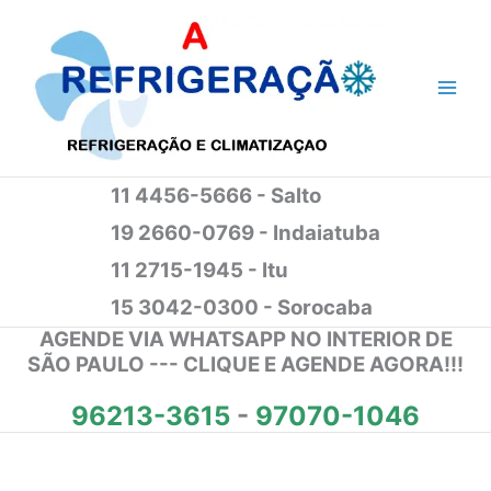
Ir
para
o
conteúdo
11 4456-5666 - Salto
19 2660-0769 - Indaiatuba
11 2715-1945 - Itu
15 3042-0300 - Sorocaba
AGENDE VIA WHATSAPP NO INTERIOR DE
SÃO PAULO --- CLIQUE E AGENDE AGORA!!!
96213-3615
-
97070-1046