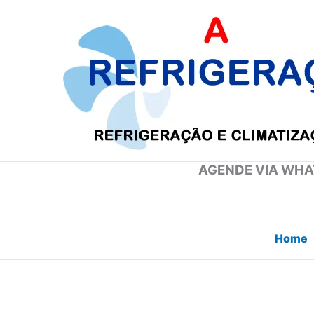
Ir
para
o
conteúdo
AGENDE VIA WHAT
Home