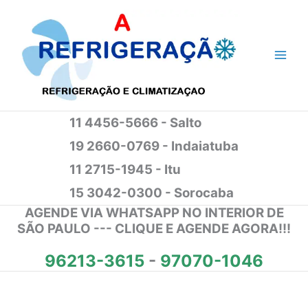
Ir
para
o
conteúdo
11 4456-5666 - Salto
19 2660-0769 - Indaiatuba
11 2715-1945 - Itu
15 3042-0300 - Sorocaba
AGENDE VIA WHATSAPP NO INTERIOR DE
SÃO PAULO --- CLIQUE E AGENDE AGORA!!!
96213-3615
-
97070-1046