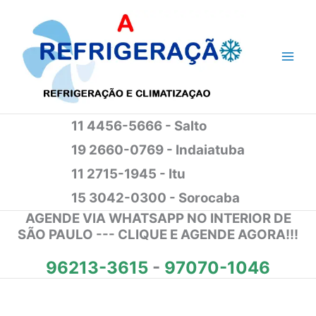
Ir
para
o
conteúdo
11 4456-5666 - Salto
19 2660-0769 - Indaiatuba
11 2715-1945 - Itu
15 3042-0300 - Sorocaba
AGENDE VIA WHATSAPP NO INTERIOR DE
SÃO PAULO --- CLIQUE E AGENDE AGORA!!!
96213-3615
-
97070-1046