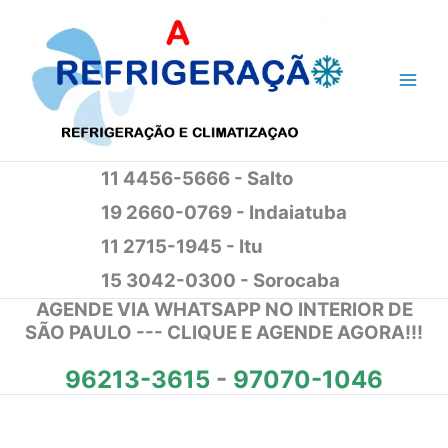
Ir
para
o
conteúdo
11 4456-5666 - Salto
19 2660-0769 - Indaiatuba
11 2715-1945 - Itu
15 3042-0300 - Sorocaba
AGENDE VIA WHATSAPP NO INTERIOR DE
SÃO PAULO --- CLIQUE E AGENDE AGORA!!!
96213-3615
-
97070-1046