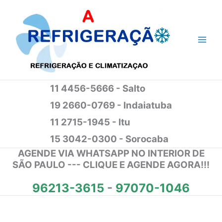
Ir
para
o
conteúdo
11 4456-5666 - Salto
19 2660-0769 - Indaiatuba
11 2715-1945 - Itu
15 3042-0300 - Sorocaba
AGENDE VIA WHATSAPP NO INTERIOR DE
SÃO PAULO --- CLIQUE E AGENDE AGORA!!!
96213-3615
-
97070-1046