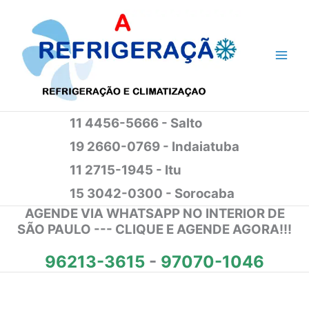
Ir
para
o
conteúdo
11 4456-5666 - Salto
19 2660-0769 - Indaiatuba
11 2715-1945 - Itu
15 3042-0300 - Sorocaba
AGENDE VIA WHATSAPP NO INTERIOR DE
SÃO PAULO --- CLIQUE E AGENDE AGORA!!!
96213-3615
-
97070-1046