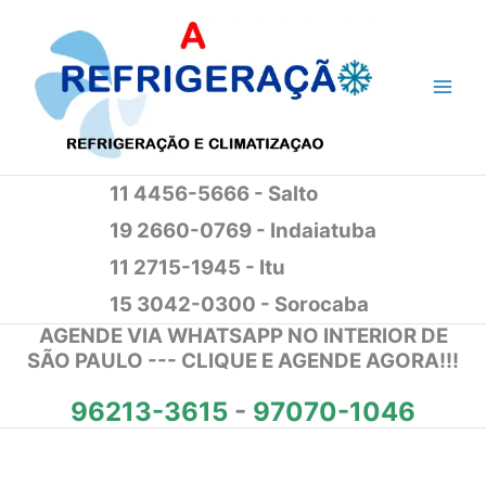
Ir
para
o
conteúdo
11 4456-5666 - Salto
19 2660-0769 - Indaiatuba
11 2715-1945 - Itu
15 3042-0300 - Sorocaba
AGENDE VIA WHATSAPP NO INTERIOR DE
SÃO PAULO --- CLIQUE E AGENDE AGORA!!!
96213-3615
-
97070-1046