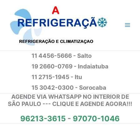
Ir
para
o
conteúdo
11 4456-5666 - Salto
19 2660-0769 - Indaiatuba
11 2715-1945 - Itu
15 3042-0300 - Sorocaba
AGENDE VIA WHATSAPP NO INTERIOR DE
SÃO PAULO --- CLIQUE E AGENDE AGORA!!!
96213-3615
-
97070-1046