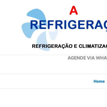
Ir
para
o
conteúdo
AGENDE VIA WHAT
Home