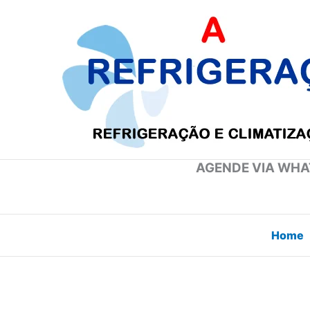
Ir
para
o
conteúdo
AGENDE VIA WHAT
Home