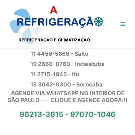
Ir
para
o
conteúdo
11 4456-5666 - Salto
19 2660-0769 - Indaiatuba
11 2715-1945 - Itu
15 3042-0300 - Sorocaba
AGENDE VIA WHATSAPP NO INTERIOR DE
SÃO PAULO --- CLIQUE E AGENDE AGORA!!!
96213-3615
-
97070-1046