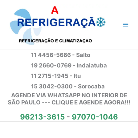
Ir
para
o
conteúdo
11 4456-5666 - Salto
19 2660-0769 - Indaiatuba
11 2715-1945 - Itu
15 3042-0300 - Sorocaba
AGENDE VIA WHATSAPP NO INTERIOR DE
SÃO PAULO --- CLIQUE E AGENDE AGORA!!!
96213-3615
-
97070-1046