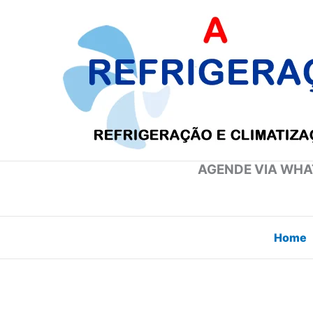
Ir
para
o
conteúdo
AGENDE VIA WHAT
Home