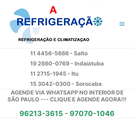
Ir
para
o
conteúdo
11 4456-5666 - Salto
19 2660-0769 - Indaiatuba
11 2715-1945 - Itu
15 3042-0300 - Sorocaba
AGENDE VIA WHATSAPP NO INTERIOR DE
SÃO PAULO --- CLIQUE E AGENDE AGORA!!!
96213-3615
-
97070-1046