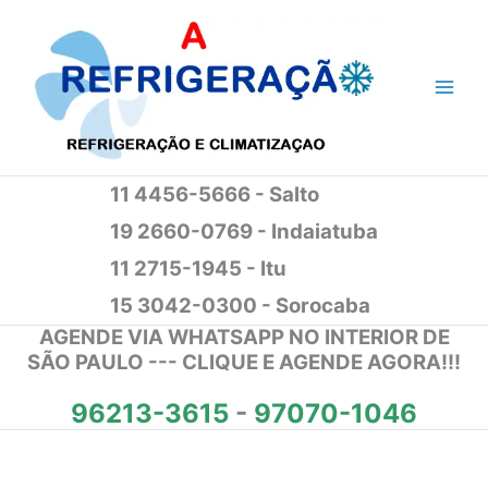
Ir
para
o
conteúdo
11 4456-5666 - Salto
19 2660-0769 - Indaiatuba
11 2715-1945 - Itu
15 3042-0300 - Sorocaba
AGENDE VIA WHATSAPP NO INTERIOR DE
SÃO PAULO --- CLIQUE E AGENDE AGORA!!!
96213-3615
-
97070-1046