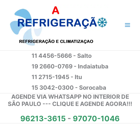
Ir
para
o
conteúdo
11 4456-5666 - Salto
19 2660-0769 - Indaiatuba
11 2715-1945 - Itu
15 3042-0300 - Sorocaba
AGENDE VIA WHATSAPP NO INTERIOR DE
SÃO PAULO --- CLIQUE E AGENDE AGORA!!!
96213-3615
-
97070-1046