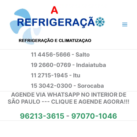
Ir
para
o
conteúdo
11 4456-5666 - Salto
19 2660-0769 - Indaiatuba
11 2715-1945 - Itu
15 3042-0300 - Sorocaba
AGENDE VIA WHATSAPP NO INTERIOR DE
SÃO PAULO --- CLIQUE E AGENDE AGORA!!!
96213-3615
-
97070-1046